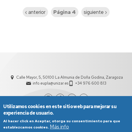
Página
‹ anterior
Página 4
Siguiente
siguiente ›
anterior
página
Calle Mayor, 5, 50100 La Almunia de Doña Godina, Zaragoza
info.eupla@unizar.es
+34 976 600 813
Utilizamos cookies en este sitio web para mejorar su
experiencia de usuario.
Al hacer click en Aceptar, otorga su consentimiento para que
Más info
establezcamos cookies.