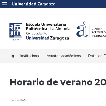
Institucional
Asuntos académicos
Dpto. de 
Saludo
Tutorías
Jornada
Directora
de
empresas
Acceso
Horario de verano 2
EuplaON
Historia
y
de
matrícula
la
Prácticas
EUPLA
en
Calendario
Empresas
y
17/07/2023
Localización
horarios