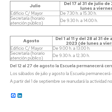
Ofertas
Del 17 al 31 de julio d
Julio
lunes a vierne
de
Organización
Exámenes
Edificio C/ Mayor
De 7.30 h. a 15.30 h.
trabajo
Secretaría (horario
Coste
Movilidad
De 9.30 h. a 14.00 h.
atención público)
de
la
Reconocimiento
enseñanza,
de
Del 1 al 11 y del 28 al 31 d
Descuentos,
créditos
Agosto
2023 (de lunes a vie
Becas
Edificio C/ Mayor
De 9.00 h. a 13.00 h.
y
Trabajo
Secretaría (horario
Ayudas
fin
De 9.30 h. a 12.30 h.
atención público)
al
de
Estudio
Grado
Del 12 al 27 de agosto la Escuela permanecerá cer
Los sábados de julio y agosto la Escuela permanecerá 
Normativa
Plan
de
de
A partir del 1 de septiembre se reanudará la actividad no
régimen
Orientación
interno
Universitaria
y
Facebook
LinkedIn
Selección
Mentoría
de
personal
Competencias