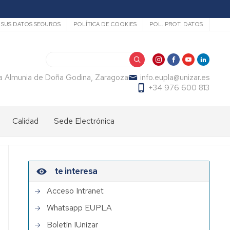
SUS DATOS SEGUROS
POLÍTICA DE COOKIES
POL. PROT. DATOS
Buscar
La Almunia de Doña Godina, Zaragoza
info.eupla@unizar.es
+34 976 600 813
Calidad
Sede Electrónica
te interesa
Acceso Intranet
Whatsapp EUPLA
Boletín IUnizar