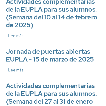
Actividades complementarias
febrero
la
de la EUPLA para sus alumnos.
de
EUPLA
2025)
para
(Semana del 10 al 14 de febrero
sus
alumnos.
de 2025)
(Semana
del
17
Lee más
sobre
al
Actividades
21
complementarias
de
de
Jornada de puertas abiertas
febrero
la
EUPLA - 15 de marzo de 2025
de
EUPLA
2025)
para
sus
Lee más
sobre
alumnos.
Jornada
(Semana
de
del
puertas
Actividades complementarias
10
abiertas
al
de la EUPLA para sus alumnos.
EUPLA
14
-
de
(Semana del 27 al 31 de enero
15
febrero