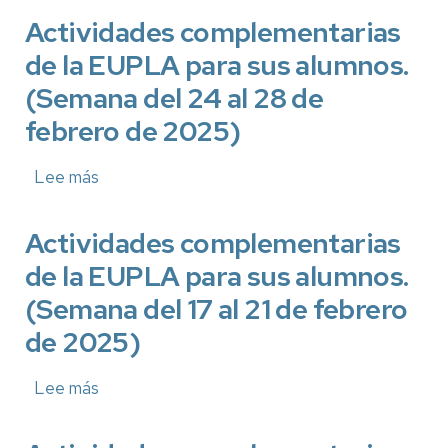
complementarias
de
Actividades complementarias
la
de la EUPLA para sus alumnos.
EUPLA
para
(Semana del 24 al 28 de
sus
alumnos.
febrero de 2025)
(Semana
del
3
Lee más
sobre
al
Actividades
7
complementarias
de
de
Actividades complementarias
marzo
la
de la EUPLA para sus alumnos.
de
EUPLA
2025)
para
(Semana del 17 al 21 de febrero
sus
alumnos.
de 2025)
(Semana
del
24
Lee más
sobre
al
Actividades
28
complementarias
de
de