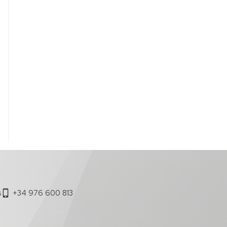
s
+34 976 600 813