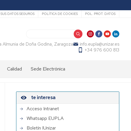
SUS DATOS SEGUROS
POLÍTICA DE COOKIES
POL. PROT. DATOS
Buscar
La Almunia de Doña Godina, Zaragoza
info.eupla@unizar.es
+34 976 600 813
Calidad
Sede Electrónica
te interesa
Acceso Intranet
Whatsapp EUPLA
Boletín IUnizar