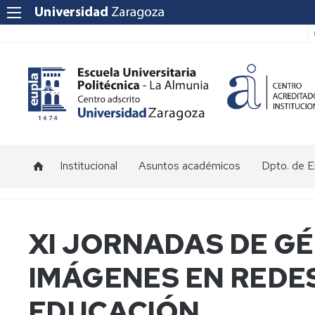
Institucional
Asuntos académicos
Dpto. de 
Saludo
Tutorías
Jornada
Directora
de
empresas
Acceso
XI JORNADAS DE G
EuplaON
Historia
y
de
matrícula
IMÁGENES EN REDES
la
Prácticas
EUPLA
en
Calendario
Empresas
y
EDUCACIÓN
Localización
horarios