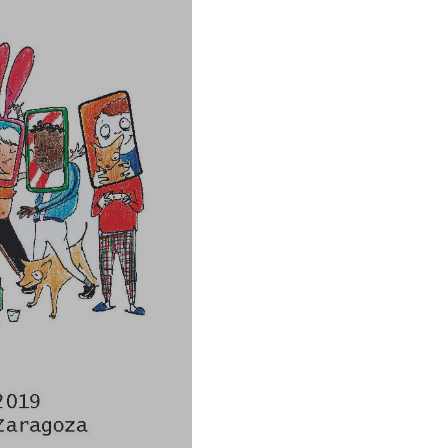
abierto
Trofeo
Rectora