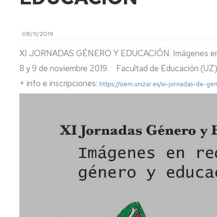
Ofertas
de
Organización
Exámenes
trabajo
08/11/2019
Coste
Movilidad
de
XI JORNADAS GÉNERO Y EDUCACIÓN. Imágenes en re
la
Reconocimiento
enseñanza,
de
8 y 9 de noviembre 2019. Facultad de Educación (UZ), 
Descuentos,
créditos
+ info e inscripciones:
Becas
https://siem.unizar.es/xi-jornadas-de
y
Trabajo
Ayudas
fin
al
de
Estudio
Grado
Normativa
Plan
de
de
régimen
Orientación
interno
Universitaria
y
Selección
Mentoría
de
personal
Competencias