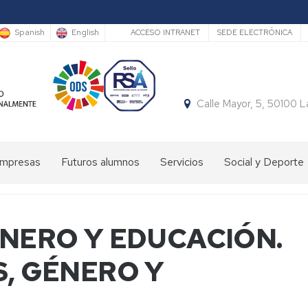
Secundario
Spanish
English
ACCESO INTRANET
SEDE ELECTRÓNICA
Calle Mayor, 5, 50100 
Empresas
Futuros alumnos
Servicios
Social y Deporte
Estudiar
Carta
Acto
en
de
de
la
Servicios
Insignias
ÉNERO Y EDUCACIÓN.
EUPLA
-
Graduación
Autobús
, GÉNERO Y
Embajadores
EUPLA
Día
Secretaría
Int.
de
Charlas
Conserjería