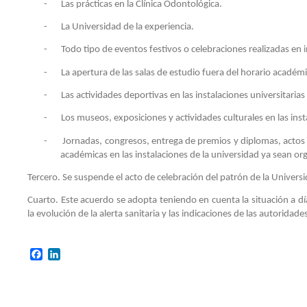
y
-
Las prácticas en la Clínica Odontológica.
transversales
Becas
y
-
La Universidad de la experiencia.
digitales
Licitaciones
-
Todo tipo de eventos festivos o celebraciones realizadas en 
y
Resúmen
-
La apertura de las salas de estudio fuera del horario académ
concursos
de
actividades
-
Las actividades deportivas en las instalaciones universitari
Procesos
electorales
Plan
-
Los museos, exposiciones y actividades culturales en las in
Tutor
-
Jornadas, congresos, entrega de premios y diplomas, actos 
Portal
académicas en las instalaciones de la universidad ya sean org
de
Normativas
transparencia
Tercero. Se suspende el acto de celebración del patrón de la Univers
Titulaciones
Directorio
extinguidas
Cuarto. Este acuerdo se adopta teniendo en cuenta la situación a d
de
la evolución de la alerta sanitaria y las indicaciones de las autorida
personal
apps
Android
Facebook
LinkedIn
&
IOS