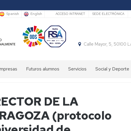
Secundario
Spanish
English
ACCESO INTRANET
SEDE ELECTRÓNICA
Calle Mayor, 5, 50100 
Empresas
Futuros alumnos
Servicios
Social y Deporte
Estudiar
Carta
Acto
en
de
de
la
Servicios
Insignias
ECTOR DE LA
EUPLA
-
Graduación
Autobús
RAGOZA (protocolo
Embajadores
EUPLA
Día
Secretaría
Int.
niversidad de
de
Charlas
Conserjería