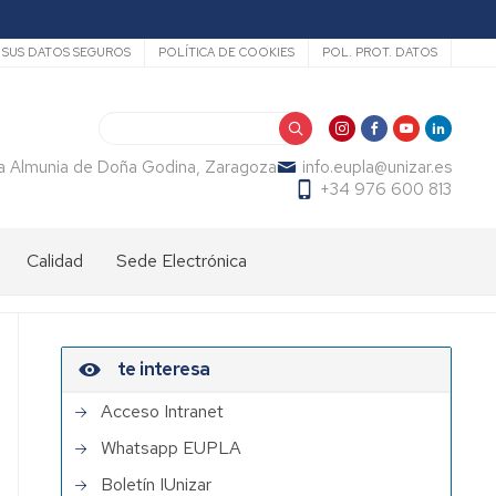
SUS DATOS SEGUROS
POLÍTICA DE COOKIES
POL. PROT. DATOS
Buscar
La Almunia de Doña Godina, Zaragoza
info.eupla@unizar.es
+34 976 600 813
Calidad
Sede Electrónica
te interesa
Acceso Intranet
Whatsapp EUPLA
Boletín IUnizar