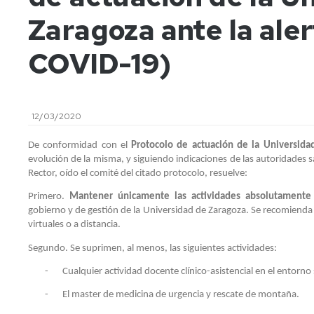
Ofertas
Zaragoza ante la aler
de
Organización
Exámenes
trabajo
COVID-19)
Coste
Movilidad
de
la
Reconocimiento
enseñanza,
de
Descuentos,
créditos
12/03/2020
Becas
y
Trabajo
De conformidad con el
Protocolo de actuación de la Universidad
Ayudas
fin
evolución de la misma, y siguiendo indicaciones de las autoridades
al
de
Rector, oído el comité del citado protocolo, resuelve:
Estudio
Grado
Primero.
Mantener únicamente las actividades absolutamente i
Normativa
Plan
gobierno y de gestión de la Universidad de Zaragoza. Se recomienda 
de
de
virtuales o a distancia.
régimen
Orientación
interno
Segundo. Se suprimen, al menos, las siguientes actividades:
Universitaria
y
-
Cualquier actividad docente clínico-asistencial en el entorno 
Selección
Mentoría
de
-
El master de medicina de urgencia y rescate de montaña.
personal
Competencias