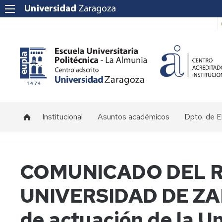
Institucional
Asuntos académicos
Dpto. de 
Saludo
Tutorías
Jornada
Directora
de
empresas
Acceso
COMUNICADO DEL R
EuplaON
Historia
y
de
matrícula
UNIVERSIDAD DE ZA
la
Prácticas
EUPLA
en
Calendario
Empresas
y
de actuación de la U
Localización
horarios