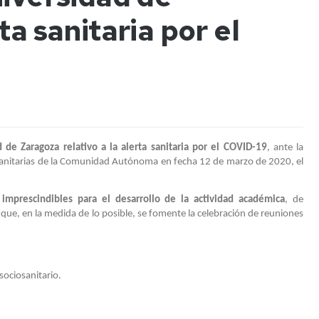
la
de
ta sanitaria por el
Mujer
orientación
Biblioteca
y
universitaria
la
Informática
Niña
(SICPLA)
en
la
Alojamiento
Ciencia
en
La
Girls
Almunia
 de Zaragoza relativo a la alerta sanitaria por el COVID-19
, ante la
Day
 sanitarias de la Comunidad Autónoma en fecha 12 de marzo de 2020, el
Impresión
Instalaciones
3D
Deportivas
mprescindibles para el desarrollo de la actividad académica
, de
Buzón
que, en la medida de lo posible, se fomente la celebración de reuniones
Una
de
Ingeniera
sugerencias
en
Cada
Instalaciones
sociosanitario.
Cole
Recursos
Cultura
en