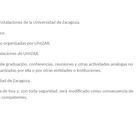
abierto
Trofeo
Rectora
instalaciones de la Universidad de Zaragoza.
ico.
as u organizadas por UNIZAR.
stalaciones de UNIZAR.
de graduación, conferencias, reuniones y otras actividades análogas no
anizadas por ella o por otras entidades o instituciones.
idad de Zaragoza.
ía de hoy y, con toda seguridad, será modificado como consecuencia de
des competentes.