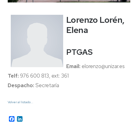
Lorenzo Lorén,
Elena
PTGAS
Email:
elorenzo@unizar.es
Telf:
976 600 813, ext: 361
Despacho:
Secretaría
Volver al listado...
Facebook
LinkedIn