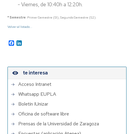
- Viernes, de 10:40h a 12:20h.
* Semestre
: Primer Semestre (S1), Segundo Semestre (S2).
Volver al listado...
Facebook
LinkedIn
te interesa
Acceso Intranet
Whatsapp EUPLA
Boletín IUnizar
Oficina de software libre
Prensas de la Universidad de Zaragoza
Encuestas (aplicación Atenea)