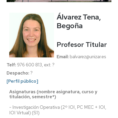
Álvarez Tena,
Begoña
Profesor Titular
Email:
balvarez
@unizar.es
Telf:
976 600 813, ext: ?
Despacho:
?
[Perfil público]
Asignaturas (nombre asignatura, curso y
titulación, semestre*)
- Investigación Operativa (2º IOI, PC MEC + IOI,
IOI Virtual) (S1)