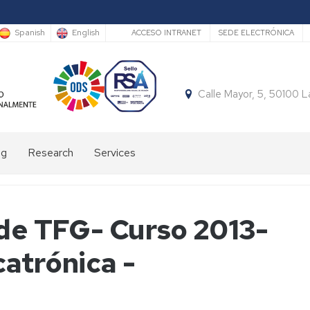
Secundario
Spanish
English
ACCESO INTRANET
SEDE ELECTRÓNICA
Calle Mayor, 5, 50100 
ng
Research
Services
Accomodation
Daily
 de TFG- Curso 2013-
bus
catrónica -
Sports
facilities