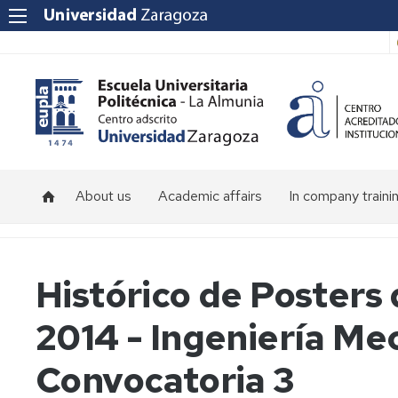
About us
Academic affairs
In company traini
About
Calendar
the
and
School
schedules
Histórico de Posters
Faculty
2014 - Ingeniería Me
Location
Convocatoria 3
School
facilities