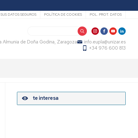
SUS DATOS SEGUROS
POLÍTICA DE COOKIES
POL. PROT. DATOS
Search
La Almunia de Doña Godina, Zaragoza
info.eupla@unizar.es
+34 976 600 813
te interesa