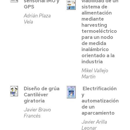
sensorial IMU y
viabilidad de un
GPS
sistema de
alimentación
Adrián Plaza
mediante
Vela
harvesting
termoeléctrico
para un nodo
de medida
inalámbrico
orientado a la
industria
Mikel Vallejo
Martín
Diseño de grúa
Electrificación
Cantiléver
y
giratoria
automatización
de un
Javier Bravo
aparcamiento
Francés
Javier Arilla
Leonar