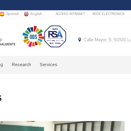
Secundario
Spanish
English
ACCESO INTRANET
SEDE ELECTRÓNICA
Calle Mayor, 5, 50100 
ng
Research
Services
Accomodation
Daily
s
bus
Sports
facilities