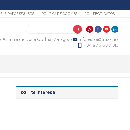
SUS DATOS SEGUROS
POLÍTICA DE COOKIES
POL. PROT. DATOS
Search
La Almunia de Doña Godina, Zaragoza
info.eupla@unizar.es
+34 976 600 813
te interesa