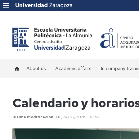
About us
Academic affairs
In company traini
About
Calendar
the
and
School
schedules
Calendario y horario
Faculty
Última modificación
Fri , 24/07/2026 - 08:59
Location
School
facilities