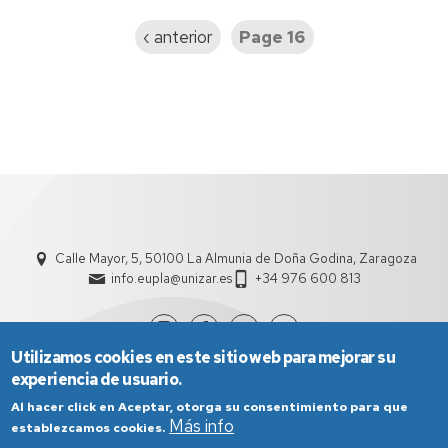
Previous
‹ anterior
Page 16
page
Calle Mayor, 5, 50100 La Almunia de Doña Godina, Zaragoza
info.eupla@unizar.es
+34 976 600 813
Utilizamos cookies en este sitio web para mejorar su
experiencia de usuario.
Al hacer click en Aceptar, otorga su consentimiento para que
Más info
establezcamos cookies.