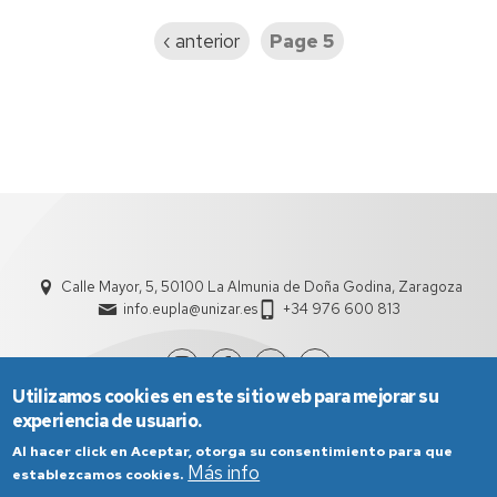
Previous
‹ anterior
Page 5
page
Calle Mayor, 5, 50100 La Almunia de Doña Godina, Zaragoza
info.eupla@unizar.es
+34 976 600 813
Utilizamos cookies en este sitio web para mejorar su
experiencia de usuario.
Al hacer click en Aceptar, otorga su consentimiento para que
Más info
establezcamos cookies.