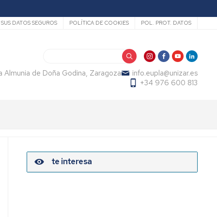
SUS DATOS SEGUROS
POLÍTICA DE COOKIES
POL. PROT. DATOS
Search
La Almunia de Doña Godina, Zaragoza
info.eupla@unizar.es
+34 976 600 813
te interesa