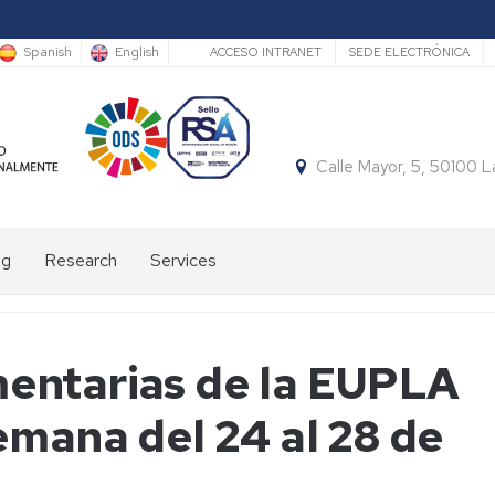
Secundario
Spanish
English
ACCESO INTRANET
SEDE ELECTRÓNICA
Calle Mayor, 5, 50100 
ng
Research
Services
Accomodation
Daily
entarias de la EUPLA
bus
emana del 24 al 28 de
Sports
facilities