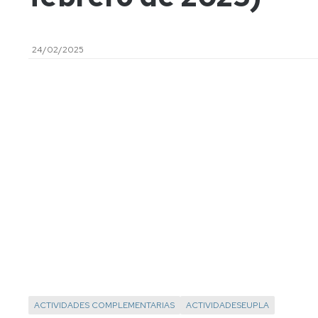
facilities
Tuitition
24/02/2025
fees
ACTIVIDADES COMPLEMENTARIAS
ACTIVIDADESEUPLA