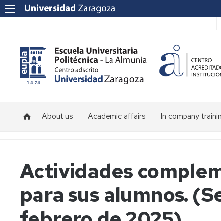
About us
Academic affairs
In company traini
About
Calendar
the
and
School
schedules
Actividades complem
Faculty
para sus alumnos. (S
Location
febrero de 2025)
School