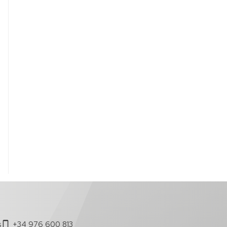
s
+34 976 600 813