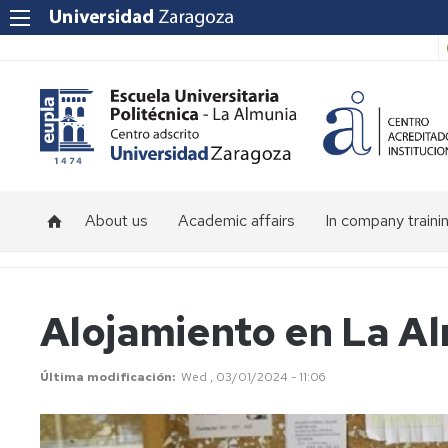
About us
Academic affairs
In company traini
About
Calendar
the
and
School
schedules
Alojamiento en La A
Faculty
Última modificación
Wed , 03/01/2024 - 11:06
Location
School
facilities