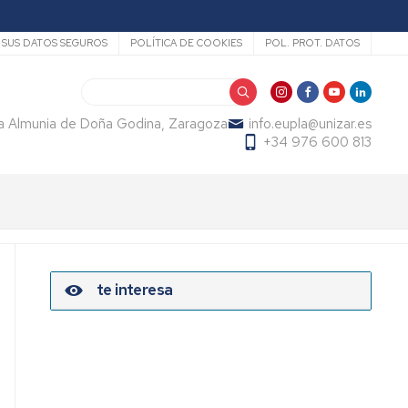
SUS DATOS SEGUROS
POLÍTICA DE COOKIES
POL. PROT. DATOS
Search
La Almunia de Doña Godina, Zaragoza
info.eupla@unizar.es
+34 976 600 813
te interesa