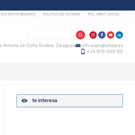
SUS DATOS SEGUROS
POLÍTICA DE COOKIES
POL. PROT. DATOS
Search
La Almunia de Doña Godina, Zaragoza
info.eupla@unizar.es
+34 976 600 813
te interesa