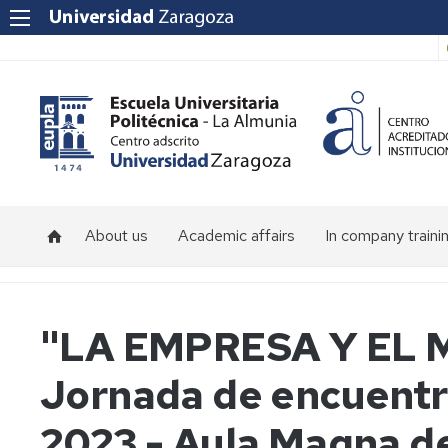
About us
Academic affairs
In company traini
About
Calendar
the
and
School
schedules
"LA EMPRESA Y EL 
Faculty
Jornada de encuentro
Location
2023 - Aula Magna d
School