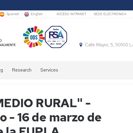
Secundario
Spanish
English
ACCESO INTRANET
SEDE ELECTRÓNICA
Calle Mayor, 5, 50100 
ng
Research
Services
Accomodation
Daily
MEDIO RURAL" -
bus
 - 16 de marzo de
Sports
facilities
e la EUPLA