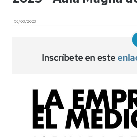
facilities
Tuitition
06/03/2023
fees
Inscríbete en este
enla