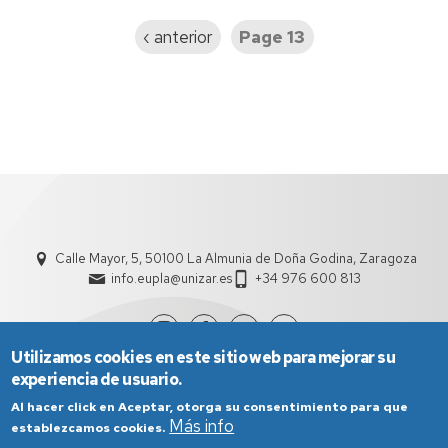
Previous
‹ anterior
Page 13
page
Calle Mayor, 5, 50100 La Almunia de Doña Godina, Zaragoza
info.eupla@unizar.es
+34 976 600 813
Utilizamos cookies en este sitio web para mejorar su
experiencia de usuario.
Al hacer click en Aceptar, otorga su consentimiento para que
Más info
establezcamos cookies.