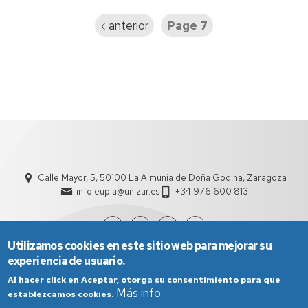
Previous
‹ anterior
Page 7
page
Calle Mayor, 5, 50100 La Almunia de Doña Godina, Zaragoza
info.eupla@unizar.es
+34 976 600 813
Utilizamos cookies en este sitio web para mejorar su
experiencia de usuario.
Al hacer click en Aceptar, otorga su consentimiento para que
Más info
establezcamos cookies.