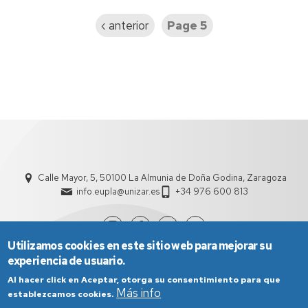
Previous
‹ anterior
Page 5
page
Calle Mayor, 5, 50100 La Almunia de Doña Godina, Zaragoza
info.eupla@unizar.es
+34 976 600 813
Utilizamos cookies en este sitio web para mejorar su
experiencia de usuario.
Al hacer click en Aceptar, otorga su consentimiento para que
Más info
establezcamos cookies.