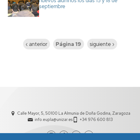
nuevos alumnos los días 15 y 18 de
septiembre
Paginación
Página
‹ anterior
Página 19
Siguiente
siguiente ›
anterior
página
Calle Mayor, 5, 50100 La Almunia de Doña Godina, Zaragoza
info.eupla@unizar.es
+34 976 600 813