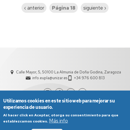
Página
‹ anterior
Página 18
Siguiente
siguiente ›
anterior
página
Calle Mayor, 5, 50100 La Almunia de Doña Godina, Zaragoza
info.eupla@unizar.es
+34 976 600 813
Utilizamos cookies en este sitio web para mejorar su
experiencia de usuario.
Al hacer click en Aceptar, otorga su consentimiento para que
Más info
establezcamos cookies.