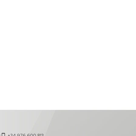
s
+34 976 600 813