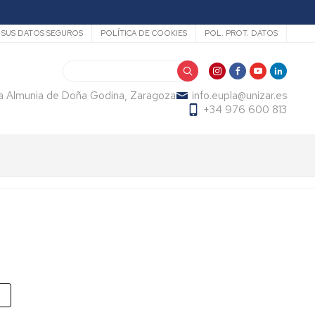
SUS DATOS SEGUROS
POLÍTICA DE COOKIES
POL. PROT. DATOS
Search
La Almunia de Doña Godina, Zaragoza
info.eupla@unizar.es
+34 976 600 813